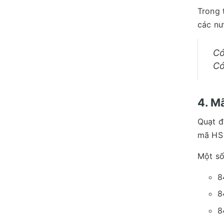
Trong 
các n
Có
Có
4. M
Quạt đ
mã HS 
Một số
8
8
8