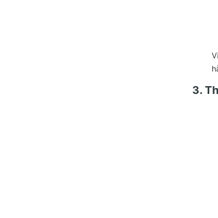
V
h
3. T