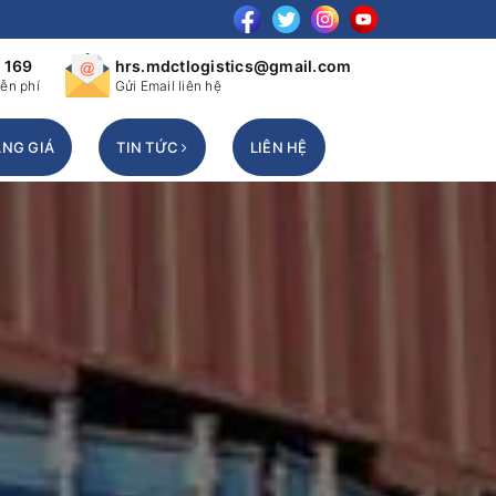
 169
hrs.mdctlogistics@gmail.com
ễn phí
Gửi Email liên hệ
NG GIÁ
TIN TỨC
LIÊN HỆ