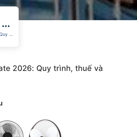
Thủ tục nhập khẩu quạt điện từ A-Z: Quy trình, thuế, HS Code & chính sách mới nhất
hi tiết
te 2026: Quy trình, thuế và
u