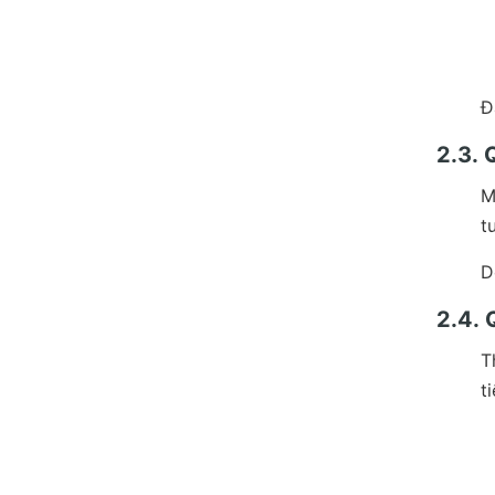
Đ
2.3. 
M
t
D
2.4. 
T
t