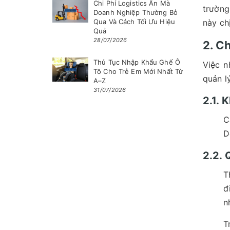
Chi Phí Logistics Ẩn Mà
trường
Doanh Nghiệp Thường Bỏ
Qua Và Cách Tối Ưu Hiệu
này ch
Quả
28/07/2026
2. C
Thủ Tục Nhập Khẩu Ghế Ô
Việc n
Tô Cho Trẻ Em Mới Nhất Từ
quản l
A–Z
31/07/2026
2.1.
C
D
2.2. 
T
đ
n
T