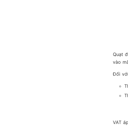
Quạt đ
vào mã
Đối vớ
T
T
VAT áp