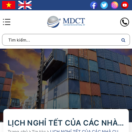
LỊCH NGHỈ TẾT CỦA CÁC NHÀ CUNG CẤP TRUNG QUỐC VÀ KHO CỦA MDCT LOGISTIC
Trang chủ
Tin tức
LỊCH NGHỈ TẾT CỦA CÁC NHÀ CUNG CẤP TRUNG QUỐC VÀ KHO CỦA MDCT LOGISTICS TẠI TRUNG QUỐC