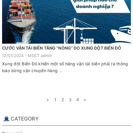
CƯỚC VẬN TẢI BIỂN TĂNG “NÓNG” DO XUNG ĐỘT BIỂN ĐỎ
12/01/2024 - MDCT admin
Xung đột Biển Đỏ khiến một số hãng vận tải biển phải ra thông
báo dừng vận chuyển hàng ...
«
1
2
3
4
»
CATEGORY