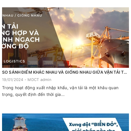
SO SÁNH ĐIỂM KHÁC NHAU VÀ GIỐNG NHAU GIỮA VẬN TẢI TỔNG HỢP VÀ VẬN TẢI CHÍNH NGẠCH ĐƯỜNG BỘ
19/01/2024 - MDCT admin
Trong hoạt động xuất nhập khẩu, vận tải là một khâu quan
trọng, quyết định đến thời gia...