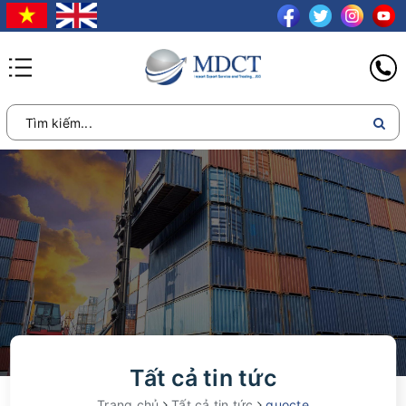
Tất cả tin tức
Trang chủ
Tất cả tin tức
quocte