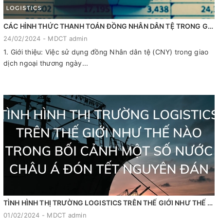
CÁC HÌNH THỨC THANH TOÁN ĐỒNG NHÂN DÂN TỆ TRONG GIAO DỊCH NGOẠI THƯƠNG
24/02/2024 - MDCT admin
1. Giới thiệu: Việc sử dụng đồng Nhân dân tệ (CNY) trong giao
dịch ngoại thương ngày...
TÌNH HÌNH THỊ TRƯỜNG LOGISTICS TRÊN THẾ GIỚI NHƯ THẾ NÀO TRONG BỐI CẢNH MỘT SỐ NƯỚC CHÂU Á ĐÓN TẾT NGUYÊN ĐÁN
01/02/2024 - MDCT admin