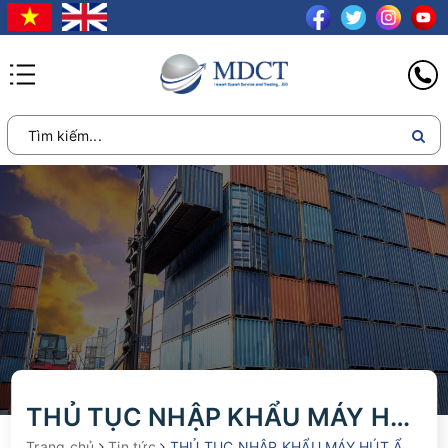
THỦ TỤC NHẬP KHẨU MÁY HÚT ẨM VÀ NHỮNG ĐIỀU CẦN LƯU Ý
Trang chủ
Tin tức
THỦ TỤC NHẬP KHẨU MÁY HÚT ẨM VÀ NHỮNG ĐIỀU CẦN LƯU Ý