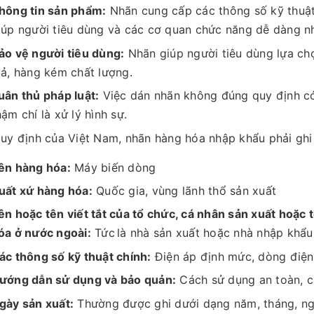
hông tin sản phẩm:
Nhãn cung cấp các thông số kỹ thuật
iúp người tiêu dùng và các cơ quan chức năng dễ dàng n
ảo vệ người tiêu dùng:
Nhãn giúp người tiêu dùng lựa ch
iả, hàng kém chất lượng.
uân thủ pháp luật:
Việc dán nhãn không đúng quy định có
hậm chí là xử lý hình sự.
uy định của Việt Nam, nhãn hàng hóa nhập khẩu phải ghi 
ên hàng hóa:
Máy biến dòng
uất xứ hàng hóa:
Quốc gia, vùng lãnh thổ sản xuất
ên hoặc tên viết tắt của tổ chức, cá nhân sản xuất hoặc
óa ở nước ngoài:
Tức
là nhà sản xuất hoặc nhà nhập khẩu
ác thông số kỹ thuật chính:
Điện áp định mức, dòng điện 
ướng dẫn sử dụng và bảo quản:
Cách sử dụng an toàn, c
gày sản xuất:
Thường được ghi dưới dạng năm, tháng, ng