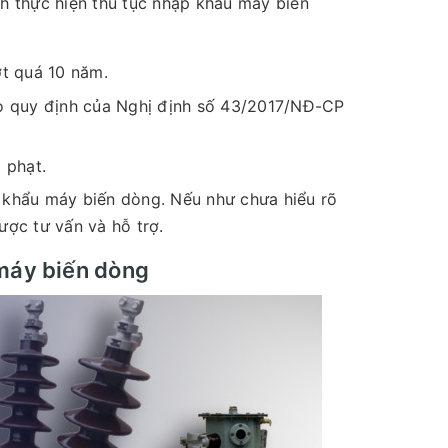
nh thực hiện thủ tục nhập khẩu máy biến
ợt quá 10 năm.
eo quy định của Nghị định số 43/2017/NĐ-CP
 phạt.
p khẩu máy biến dòng. Nếu như chưa hiểu rõ
ược tư vấn và hỗ trợ.
 máy biến dòng