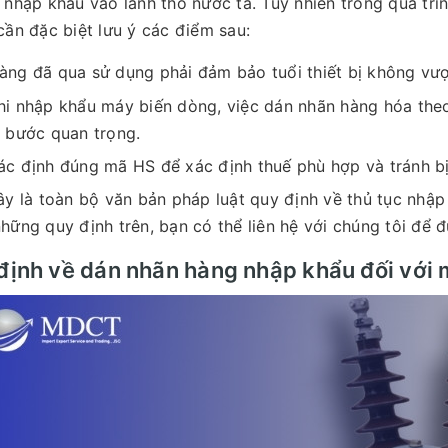
 nhập khẩu vào lãnh thổ nước ta. Tuy nhiên trong quá trì
cần đặc biệt lưu ý các điểm sau:
àng đã qua sử dụng phải đảm bảo tuổi thiết bị không vư
hi nhập khẩu máy biến dòng, việc dán nhãn hàng hóa th
à bước quan trọng.
ác định đúng mã HS để xác định thuế phù hợp và tránh bị
ây là toàn bộ văn bản pháp luật quy định về thủ tục nhậ
hững quy định trên, bạn có thể liên hệ với chúng tôi để đ
định về dán nhãn hàng nhập khẩu đối với