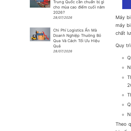
Trung Quốc cần chuẩn bị gì
cho mùa cao điểm cuối năm
2026?
Máy bi
28/07/2026
máy bi
Chi Phí Logistics Ẩn Mà
chất l
Doanh Nghiệp Thường Bỏ
Qua Và Cách Tối Ưu Hiệu
Quy tr
Quả
28/07/2026
Q
N
T
2
T
Q
N
Theo q