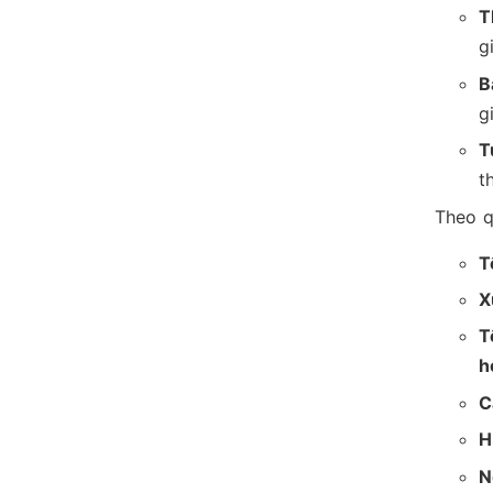
T
g
B
g
T
t
Theo q
T
X
T
h
C
H
N