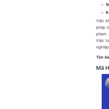
S
K
Việc k
pháp l
phạm. 
Việc t
nghiệp
Tìm hi
Mã H