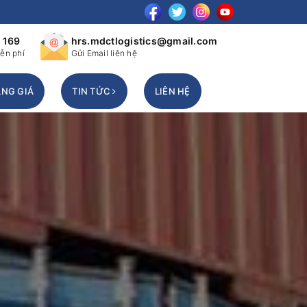
 169
hrs.mdctlogistics@gmail.com
ễn phí
Gửi Email liên hệ
NG GIÁ
TIN TỨC
LIÊN HỆ