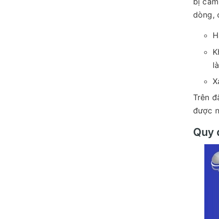
bị cấm
dòng, 
H
K
l
X
Trên đ
được n
Quy 